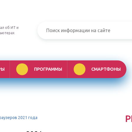
ал об ИТ и
ьютерах
РЫ
ПРОГРАММЫ
СМАРТФОНЫ
Р
раузеров 2021 года