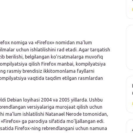
Firefox nomiga va «Firefox» nomidan ma’lum
alar uchun ishlatilishini rad etadi. Agar tarqatish
zib berilishi, belgilangan ko’rsatmalarga muvofiq
kompilyatsiya qilish Firefox manbai, kompilyatsiya
ining rasmiy brendisiz ikkitomonlama fayllarni
kompilyatsiya vaqtida taqdim etilgan rasmlardan
di Debian loyihasi 2004 va 2005 yillarda. Ushbu
rendlangan versiyalariga murojaat qilish uchun
chi ma’lum ishlatilishi Natanael Nerode tomonidan,
 «Firefox» ga parodiya sifatida mo’ljallangan edi.
osatida Firefox-ning rebrendlangani uchun namuna