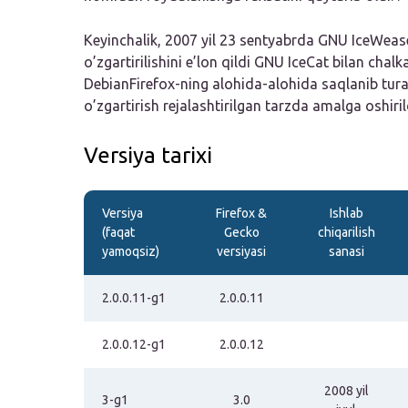
Keyinchalik, 2007 yil 23 sentyabrda GNU IceWease
o’zgartirilishini e’lon qildi
GNU IceCat
bilan chalk
DebianFirefox-ning alohida-alohida saqlanib tura
o’zgartirish rejalashtirilgan tarzda amalga oshiril
Versiya tarixi
Versiya
Firefox &
Ishlab
(faqat
Gecko
chiqarilish
yamoqsiz)
versiyasi
sanasi
2.0.0.11-g1
2.0.0.11
2.0.0.12-g1
2.0.0.12
2008 yil
3-g1
3.0