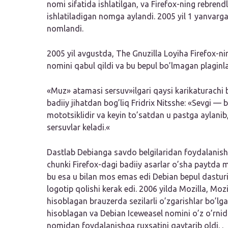
nomi sifatida ishlatilgan, va Firefox-ning rebren
ishlatiladigan nomga aylandi. 2005 yil 1 yanvarg
nomlandi.
2005 yil avgustda, The Gnuzilla Loyiha Firefox-n
nomini qabul qildi va bu bepul bo’lmagan plaginl
«Muz» atamasi sersuv»ilgari qaysi karikaturachi
badiiy jihatdan bog’liq Fridrix Nitsshe: «
Sevgi — b
mototsiklidir va keyin to’satdan u pastga aylani
sersuvlar keladi.
«
Dastlab Debianga savdo belgilaridan foydalanish
chunki Firefox-dagi badiiy asarlar o’sha paytda mu
bu esa u bilan mos emas edi Debian bepul dasturi
logotip qolishi kerak edi. 2006 yilda Mozilla, Moz
hisoblagan brauzerda sezilarli o’zgarishlar bo’l
hisoblagan va Debian Iceweasel nomini o’z o’rnida
nomidan foydalanishga ruxsatini qaytarib oldi. .