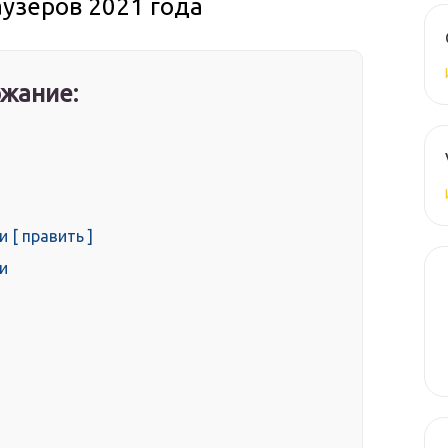
узеров 2021 года
жание:
[ править ]
и