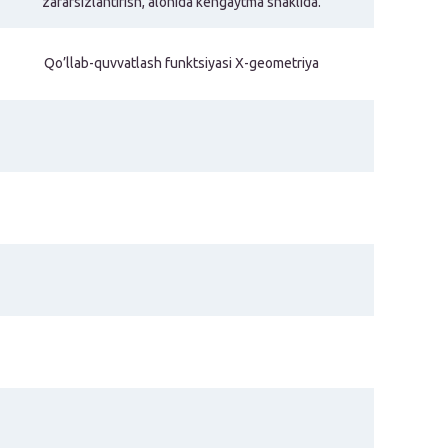
zararsizlantirish, alohida kengaytma shaklida.
Qo’llab-quvvatlash funktsiyasi X-geometriya