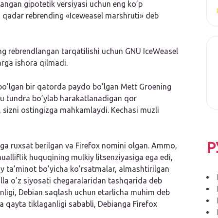
dlangan gipotetik versiyasi uchun eng ko’p
a qadar rebrending «Iceweasel marshruti» deb
ing rebrendlangan tarqatilishi uchun GNU IceWeasel
arga ishora qilmadi.
 bo’lgan bir qatorda paydo bo’lgan Mett Groening
u tundra bo’ylab harakatlanadigan qor
b, sizni ostingizga mahkamlaydi. Kechasi muzli
Р
ga ruxsat berilgan va Firefox nomini olgan. Ammo,
alliflik huquqining mulkiy litsenziyasiga ega edi,
y ta’minot bo’yicha ko’rsatmalar, almashtirilgan
illa o’z siyosati chegaralaridan tashqarida deb
ganligi, Debian saqlash uchun etarlicha muhim deb
 qayta tiklaganligi sababli, Debianga Firefox