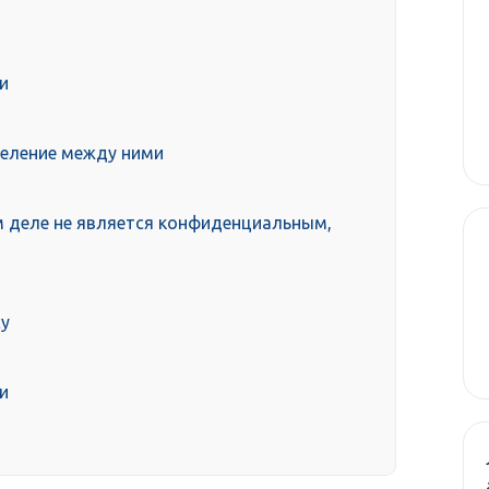
и
деление между ними
 деле не является конфиденциальным,
cy
и