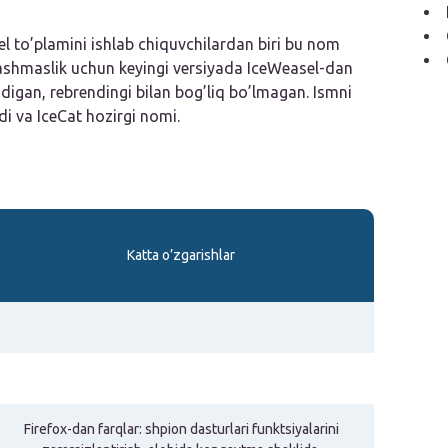
l to’plamini ishlab chiquvchilardan biri bu nom
ashmaslik uchun keyingi versiyada IceWeasel-dan
digan, rebrendingi bilan bog’liq bo’lmagan. Ismni
di va IceCat hozirgi nomi.
Katta o’zgarishlar
Firefox-dan farqlar: shpion dasturlari funktsiyalarini