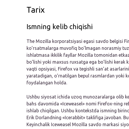
Tarix
Ismning kelib chiqishi
The Mozilla korporatsiyasi egasi savdo belgisi 
ko’rsatmalarga muvofiq bo’lmagan norasmiy tuzilm
ishlatmasa ikkilik fayllar Mozilla tomonidan etka
bo’lishi yoki maxsus ruxsatga ega bo’lishi kerak 
vaqti opsiyasi, Firefox va tegishli san’at asarlar
yaratadigan, o’rnatilgan bepul rasmlardan yoki 
foydalangan holda.
Ushbu siyosat ichida uzoq munozaralarga olib kel
bahs davomida «Iceweasel» nomi Firefox-ning reb
ishlab chiqilgan. Ushbu kontekstda ismning birin
Erik Dorlandning «Icerabbit» taklifiga javoban. Bu
Keyinchalik Iceweasel Mozilla savdo markasi siy