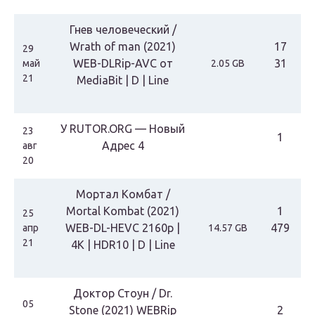
Гнев человеческий /
Wrath of man (2021)
17
29
WEB-DLRip-AVC от
31
май
2.05 GB
21
MediaBit | D | Line
У RUTOR.ORG — Новый
23
1
Адрес 4
авг
20
Мортал Комбат /
Mortal Kombat (2021)
1
25
WEB-DL-HEVC 2160p |
479
апр
14.57 GB
21
4K | HDR10 | D | Line
Доктор Стоун / Dr.
05
Stone (2021) WEBRip
2