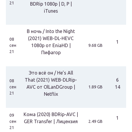
21
BDRip 1080p | D, P |
iTunes
В ночь / Into the Night
(2021) WEB-DL-HEVC
08
1
1080p от EniaHD |
сен
9.68 GB
21
Пифагор
Это всё он / He’s All
That (2021) WEB-DLRip-
6
08
AVC от OlLanDGroup |
14
сен
1.89 GB
21
Netflix
Кома (2020) BDRip-AVC |
09
1
GER Transfer | Лицензия
сен
2.49 GB
21