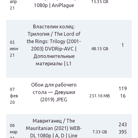
апр
15.35 GB
1080p | AniPlague
21
Властелин колец:
Трилогия / The Lord of
the Rings: Trilogy (2001-
02
1
2003) DVDRip-AVC |
июн
48.13 GB
21
Дополнительные
материалы | L1
Обои для рабочего
119
07
стола — Девушки
16
фев
251.16 MB
(2019) JPEG
20
Мавританец / The
243
06
Mauritanian (2021) WEB-
395
мар
7.33 GB
DL 1080p | A, D | Line