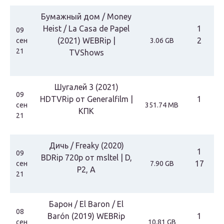
Бумажный дом / Money
Heist / La Casa de Papel
1
09
(2021) WEBRip |
2
сен
3.06 GB
21
TVShows
Шугалей 3 (2021)
09
HDTVRip от Generalfilm |
1
сен
351.74 MB
КПК
21
Дичь / Freaky (2020)
1
09
BDRip 720p от msltel | D,
17
сен
7.90 GB
P2, A
21
Барон / El Baron / El
08
Barón (2019) WEBRip
1
сен
10.81 GB