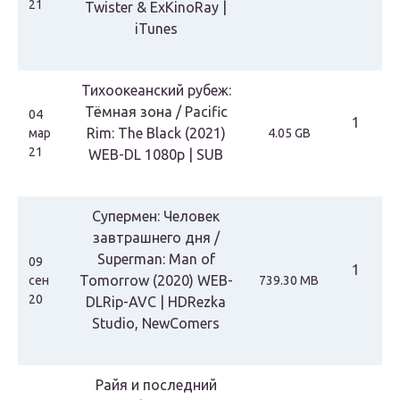
21
Twister & ExKinoRay |
iTunes
Тихоокеанский рубеж:
Тёмная зона / Pacific
04
1
Rim: The Black (2021)
мар
4.05 GB
21
WEB-DL 1080p | SUB
Супермен: Человек
завтрашнего дня /
Superman: Man of
09
1
Tomorrow (2020) WEB-
сен
739.30 MB
20
DLRip-AVC | HDRezka
Studio, NewComers
Райя и последний