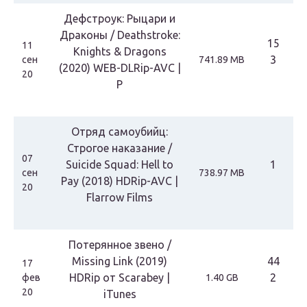
Дефстроук: Рыцари и
Драконы / Deathstroke:
15
11
Knights & Dragons
3
сен
741.89 MB
(2020) WEB-DLRip-AVC |
20
P
Отряд самоубийц:
Строгое наказание /
07
Suicide Squad: Hell to
1
сен
738.97 MB
Pay (2018) HDRip-AVC |
20
Flarrow Films
Потерянное звено /
Missing Link (2019)
44
17
HDRip от Scarabey |
2
фев
1.40 GB
20
iTunes