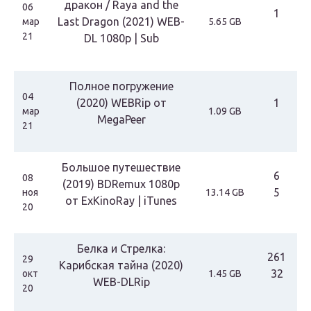
дракон / Raya and the
06
1
Last Dragon (2021) WEB-
мар
5.65 GB
21
DL 1080p | Sub
Полное погружение
04
(2020) WEBRip от
1
мар
1.09 GB
MegaPeer
21
Большое путешествие
6
08
(2019) BDRemux 1080p
5
ноя
13.14 GB
от ExKinoRay | iTunes
20
Белка и Стрелка:
261
29
Карибская тайна (2020)
32
окт
1.45 GB
WEB-DLRip
20