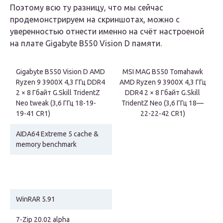
Поэтому всю ту разницу, что мы сейчас
продемонстрируем на скриншотах, можно с
уверенностью отнести именно на счёт настроеной
на плате Gigabyte B550 Vision D памяти.
Gigabyte B550 Vision D AMD
MSI MAG B550 Tomahawk
Ryzen 9 3900X 4,3 ГГц DDR4
AMD Ryzen 9 3900X 4,3 ГГц
2 × 8 Гбайт G.Skill TridentZ
DDR4 2 × 8 Гбайт G.Skill
Neo tweak (3,6 ГГц 18-19-
TridentZ Neo (3,6 ГГц 18—
19-41 CR1)
22-22-42 CR1)
AIDA64 Extreme 5 cache &
memory benchmark
WinRAR 5.91
7-Zip 20.02 alpha