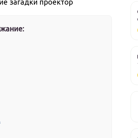
ние загадки проектор
жание:
в