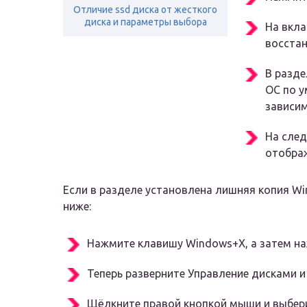
Отличие ssd диска от жесткого
диска и параметры выбора
На вкла
восстан
В разде
ОС по у
зависим
На сле
отображ
Если в разделе установлена лишняя копия Win
ниже:
Нажмите клавишу Windows+X, а затем на
Теперь разверните Управление дисками и
Щёлкните правой кнопкой мыши и выбери