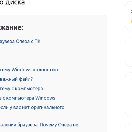
о диска
жание:
аузера Опера с ПК
стему Windows полностью
н важный файл?
тему с компьютера
te с компьютера Windows
сли у вас нет оригинального
алении браузера: Почему Опера не