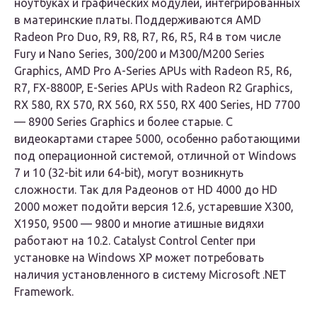
ноутбуках и графических модулей, интегрированных
в материнские платы. Поддерживаются AMD
Radeon Pro Duo, R9, R8, R7, R6, R5, R4 в том числе
Fury и Nano Series, 300/200 и M300/M200 Series
Graphics, AMD Pro A-Series APUs with Radeon R5, R6,
R7, FX-8800P, E-Series APUs with Radeon R2 Graphics,
RX 580, RX 570, RX 560, RX 550, RX 400 Series, HD 7700
— 8900 Series Graphics и более старые. С
видеокартами старее 5000, особенно работающими
под операционной системой, отличной от Windows
7 и 10 (32-bit или 64-bit), могут возникнуть
сложности. Так для Радеонов от HD 4000 до HD
2000 может подойти версия 12.6, устаревшие X300,
X1950, 9500 — 9800 и многие атишные видяхи
работают на 10.2. Catalyst Control Center при
установке на Windows XP может потребовать
наличия установленного в систему Microsoft .NET
Framework.