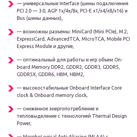
— универсальные Interface (шины подключения
PCI 2.0 — 3.0, AGP 1x/4x/8x, PCI-E x1/x4/x8/x16) и
Bus (шины данных),
— возможны разъемы: MiniCard (Mini PCIe), M.2,
ExpressCard, AdvancedTCA, MicroTCA, Mobile PCI
Express Module и другие,
— оптимальный для работы и игр объем On-
board Memory DDR2, GDDR2, GDDR3, GDDR5,
GDDR5X, GDDR6, HBM, HBM2,
— высокостабильные Оnboard Interface Core
clock & Onboard memory clock,
— сниженное энергопотребление и
тепловыделение с технологией Thermal Design
Power,
— MorphoLogical Anti-Aliasing (MLAA) с