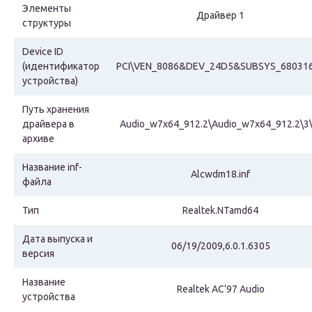
Элементы
Драйвер 1
структуры
Device ID
(идентификатор
PCI\VEN_8086&DEV_24D5&SUBSYS_68031
устройства)
Путь хранения
драйвера в
Audio_w7x64_912.2\Audio_w7x64_912.2\3\
архиве
Название inf-
Alcwdm18.inf
файла
Тип
Realtek.NTamd64
Дата выпуска и
06/19/2009,6.0.1.6305
версия
Название
Realtek AC’97 Audio
устройства