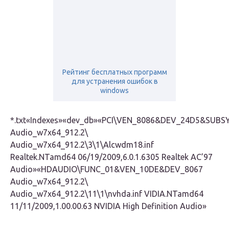
Рейтинг бесплатных программ
для устранения ошибок в
windows
*.txt
«Indexes»
«dev_db»
«PCI\VEN_8086&DEV_24D5&SUBSY
Audio_w7x64_912.2\
Audio_w7x64_912.2\3\1\Alcwdm18.inf
Realtek.NTamd64 06/19/2009,6.0.1.6305 Realtek AC’97
Audio»
«HDAUDIO\FUNC_01&VEN_10DE&DEV_8067
Audio_w7x64_912.2\
Audio_w7x64_912.2\11\1\nvhda.inf VIDIA.NTamd64
11/11/2009,1.00.00.63 NVIDIA High Definition Audio»