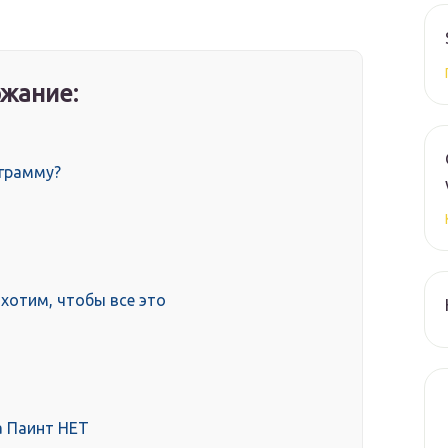
жание:
ограмму?
 хотим, чтобы все это
а Паинт НЕТ