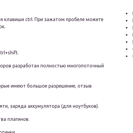
я клавиши ctrl. При зажатом пробеле можете
ок.
l+shift.
соров разработан полностью многопоточный
торые имеют большое разрешение, отзыв
ти, заряда аккумулятора (для ноутбуков).
ва плагинов.
ртинки.