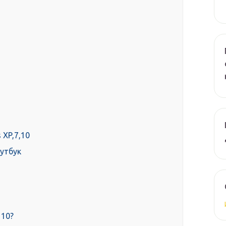
 XP,7,10
оутбук
 10?