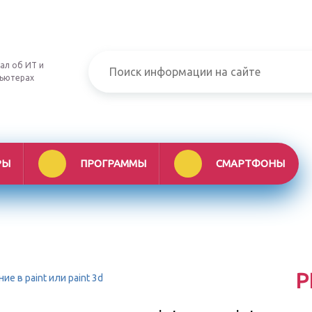
ал об ИТ и
ьютерах
РЫ
ПРОГРАММЫ
СМАРТФОНЫ
Р
е в paint или paint 3d