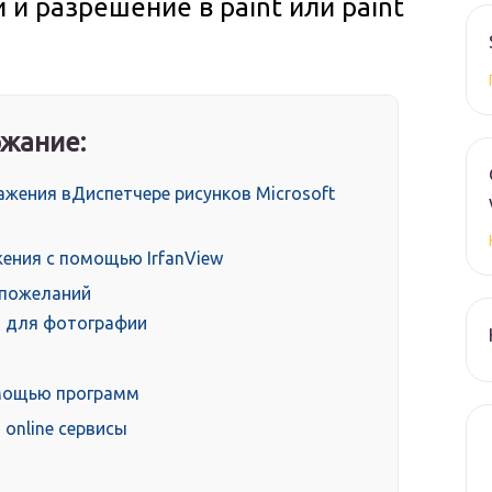
и разрешение в paint или paint
жание:
жения вДиспетчере рисунков Microsoft
жения с помощью IrfanView
 пожеланий
 для фотографии
омощью программ
 online сервисы