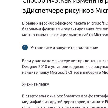
Способ №3.Как изменить 
вДиспетчере рисунков Micr
В ранних версиях офисного пакета Microsoft 
базовыми функциями редактирования. Утилита
можно скачать с официального сайта Microso
Установите и запустите приложение
Если у вас на компьютере нет приложения, ска
Designer 2010 и установите диспетчер рисунк
найдите папку Microsoft Office и выберите Micr
Укажите папку
В стартовом окне отобразятся все фотограф
медиафайл из другой директории, кликните Fil
папку, в которой находится необходимое изо