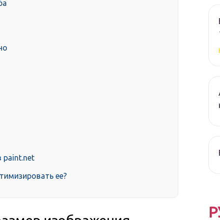
ба
но
paint.net
птимизировать ее?
Р