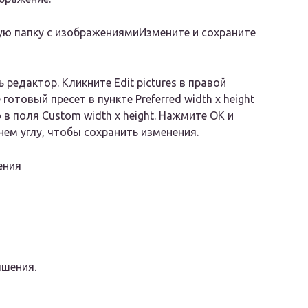
ю папку с изображениямиИзмените и сохраните
редактор. Кликните Edit pictures в правой
отовый пресет в пункте Preferred width x height
в поля Custom width x height. Нажмите ОК и
нем углу, чтобы сохранить изменения.
ения
чшения.