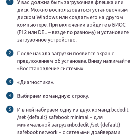
У вас должна быть загрузочная флешка или
диск. Можно воспользоваться установочным
диском Windows или создать его на другом
компьютере. При включении войдите в БИОС
(F12 или DEL – везде по разному) и установите
загрузочное устройство.
После начала загрузки появится экран с
предложением об установке. Внизу нажимайте
«Восстановление системы».
«Диагностика».
Выбираем командную строку.
И в ней набираем одну из двух команд:bcdedit
/set {default} safeboot minimal – для
минимальной загрузкиbcdedit /set {default}
safeboot network – с сетевыми драйверами