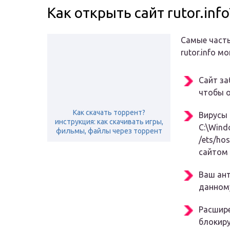
Как открыть сайт rutor.info
Самые часты
rutor.info 
Сайт з
чтобы о
Как скачать торрент?
Вирусы 
инструкция: как скачивать игры,
C:\Wind
фильмы, файлы через торрент
/ets/ho
сайтом r
Ваш ант
данному
Расшире
блокиру