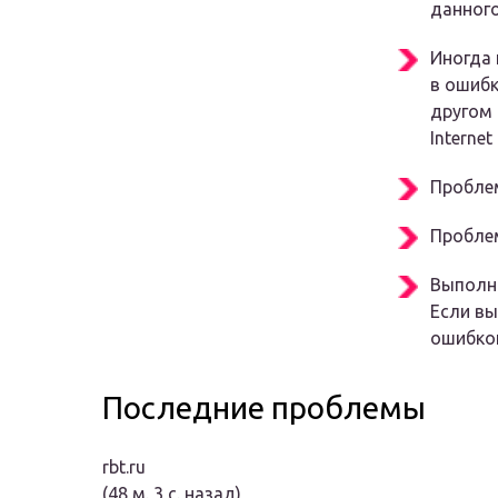
данного
Иногда 
в ошибк
другом 
Internet 
Проблем
Проблем
Выполн
Если вы
ошибкой
Последние проблемы
rbt.ru
(48 м. 3 с. назад)