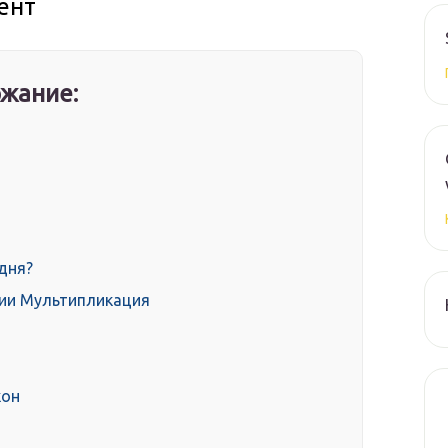
ент
жание:
одня?
рии Мультипликация
кон