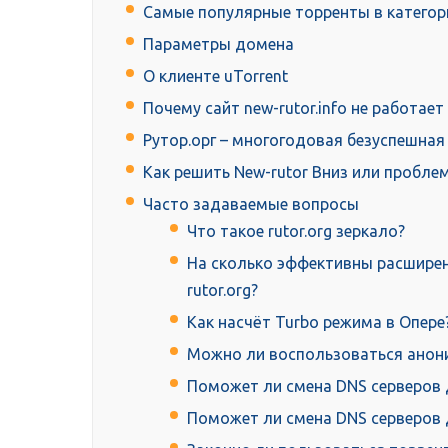
Самые популярные торренты в катего
Параметры домена
О клиенте uTorrent
Почему сайт new-rutor.info не работает
Рутор.орг – многогодовая безуспешная
Как решить New-rutor Вниз или пробле
Часто задаваемые вопросы
Что такое rutor.org зеркало?
На сколько эффективны расширен
rutor.org?
Как насчёт Turbo режима в Oпере
Можно ли воспользоваться анони
Поможет ли смена DNS серверов д
Поможет ли смена DNS серверов д