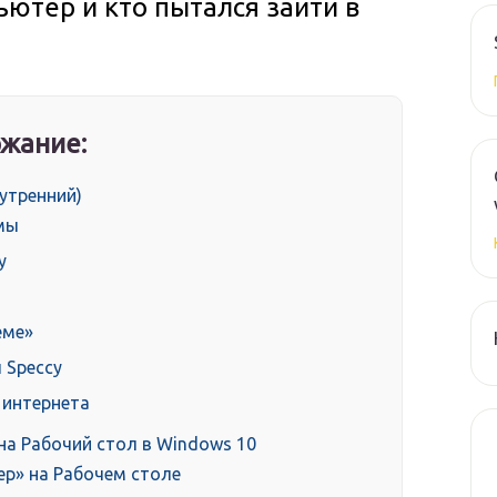
ьютер и кто пытался зайти в
жание:
нутренний)
емы
у
еме»
 Speccy
 интернета
а Рабочий стол в Windows 10
р» на Рабочем столе