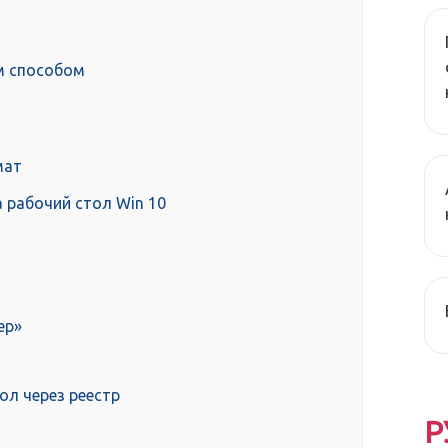
м способом
мат
 рабочий стол Win 10
ер»
ол через реестр
Р