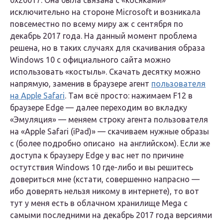
0x20017. Она была связана с «косяками»
исключительно на стороне Microsoft и возникала
повсеместно по всему миру аж с сентября по
декабрь 2017 года. На данный момент проблема
решена, но в таких случаях для скачивания образа
Windows 10 с официального сайта можно
использовать «костыль». Скачать десятку можно
напрямую, заменив в браузере агент
пользователя
на Apple Safari
. Там всё просто: нажимаем F12 в
браузере Edge — далее переходим во вкладку
«Эмуляция» — меняем строку агента пользователя
на «Apple Safari (iPad)» — скачиваем нужные образы
с (более подробно описано на английском). Если же
доступа к браузеру Edge у вас нет по причине
остутствия Windows 10 где-либо и вы решитесь
довериться мне (кстати, совершенно напрасно —
ибо доверять нельзя никому в интернете), то вот
тут у меня есть в облачном хранилище Mega с
самыми последними на декабрь 2017 года версиями