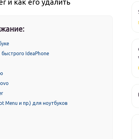
r и как его удалить
жание:
буке
 быстрого IdeaPhone
ню
novo
er
t Menu и пр.) для ноутбуков