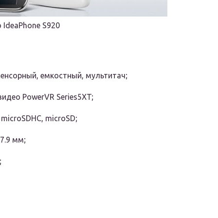
 IdeaPhone S920
, сенсорный, емкостный, мультитач;
видео PowerVR Series5XT;
б microSDHC, microSD;
7.9 мм;
;