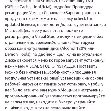
— Microsoft Visual Studio 2019 Community 16.0.1
(Offline Cache, Unofficial) подробно:
Процедура
регистрации:
У меню Справка—>Зарегистрировать
продукт, в окне Нажмите на ссылку «check for
updated license», введи логин/пароль учетной записи
Microsoft (если её у вас нет, то пройдите
регистрацию) и Visual Studio получит лицензию без
ограничений по времени.
Установка:
Монтируем
образ как виртуальный диск (Alcohol 120% или
Demon Tools), по двойном щелчку на виртуальном
диске откроется меню которое запустит установку,
нажимаем VISUAL STUDIO INSTALLER. Поставить
можно без интернета.
Особенности:
Упрощенная
модульная установкаНовый установщик на основе
рабочей нагрузки оптимизирует установку, чтобы у
вас было все, что вам нужно.Мощные инструменты
программированияС уверенностью программируйте
на своем языке, находите и быстро устраняйте
ошибки в коде, а также легко выполняйте