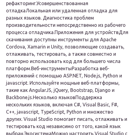
рефакторинг.Усовершенствованная
отладкаЛокальная или удаленная отладка для
разных языков. Диагностика проблем
производительности непосредственно из рабочего
процесса отладчика.Приложения для устройствДля
скачивания доступны инструменты для Apache
Cordova, Xamarin и Unity, позволяющие создавать,
отлаживать, тестировать, а также совместно и
повторно использовать код для большего числа
платформ.Веб-инструментыРазработка веб-
приложений с помощью ASP.NET, Node.js, Python и
jаvascript. Используйте мощные веб-платформы,
такие как AngularJS, jQuery, Bootstrap, Django и
Backbone.js.Несколько языковПоддержка
нескольких языков, включая C#, Visual Basic, F#,
C++, jаvascript, TypeScript, Python и множество
других. Visual Studio помогает писать, отлаживать и
тестировать код независимо от того, какой язык
выбран.ЭкосистемаМожно настроить Visual Studio с