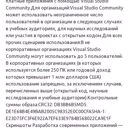
платные приложения с помощью Visual Studio
Community.Для организаций:Visual Studio Community
может использовать неограниченное число
пользователей в организации в следующих случаях:
в учебных аудиториях, для научных исследований
или участия в проектах с открытым кодом.Для всех
прочих сценариев использования:В не
корпоративных организациях Visual Studio
Community могут использовать до 5 пользователей.
В корпоративных организациях (в которых
используется более 250 ПК или годовой доход
которых превышает 1 млн долларов США)
использование запрещено, за исключением случаев,
перечисленных выше (открытый код, научные
исследования и учебные аудитории).
Контрольные
суммы образа:
CRC32:
DB3BB6B5
MD5:
DE1E68B4E49BAB2005C98352E0C00CFA
SHA-1:
E23D75FC3F6E922A7EF633E9784B568022CA9E1F
Скриншоты Разработка современных приложений —