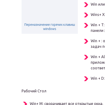
Win или
Wins+ X
Переназначение горячих клавиш
Win + T
windows
панели 
Win + :
задач 
Win + A
приложе
соотве
Win + D
Рабочий Стол
Win+ M: сворачивает все открытые окна.