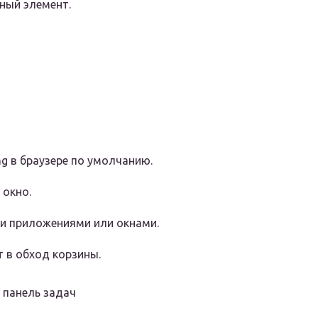
анный элемент.
ng в браузере по умолчанию.
 окно.
ми приложениями или окнами.
т в обход корзины.
 панель задач