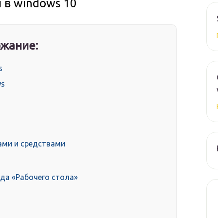
 в windows 10
жание:
s
ws
ми и средствами
да «Рабочего стола»