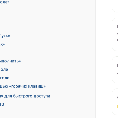
толе»
Пуск»
ск»
ыполнить»
толе
столе
щью «горячих клавиш»
я» для быстрого доступа
10