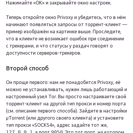
Нажимайте «OK» и закрывайте окно настроек.
Теперь откройте окно Privoxy и убедитесь, что в нём
начинают появляться запросы от торрент-клиент —
пример изображён на картинке выше. Проследите,
что в клиенте не возникает ошибок при соединении
с трекерами, и что статусы у раздач говорят о
доступности серверов-трекеров.
Второй способ
Он проще первого: нам не понадобится Privoxy, её
можно не устанавливать, нужен лишь работающий и
настроенный узел Tor. Вы просто настраиваете свой
торрент-клиент на другой тип прокси и номер порта
(см. описание первого способа). Зайдите в настройки
µTorrent (или другого своего клиента) и установите
тип прокси «SOCKS4», адрес задайте тот же,
127.0.0.1
, а порт
9050
. Это тот порт, на котором