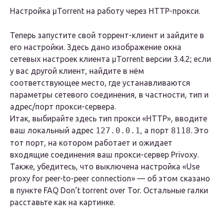
Настройка μTorrent на работу через HTTP-прокси.
Теперь запустите свой торрент-клиент и зайдите в
его настройки. Здесь дано изображение окна
сетевых настроек клиента µTorrent версии 3.4.2; если
у вас другой клиент, найдите в нём
соответствующее место, где устанавливаются
параметры сетевого соединения, в частности, тип и
адрес/порт прокси-сервера.
Итак, выбирайте здесь тип прокси «HTTP», вводите
ваш локальный адрес
127.0.0.1
, а порт
8118
. Это
тот порт, на котором работает и ожидает
входящие соединения ваш прокси-сервер Privoxy.
Также, убедитесь, что выключена настройка «Use
proxy for peer-to-peer connection» — об этом сказано
в пункте FAQ Don’t torrent over Tor. Остальные галки
расставьте как на картинке.