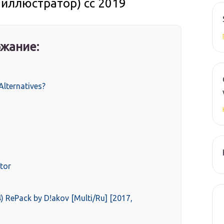
б иллюстратор) cc 2019
жание:
Alternatives?
tor
 RePack by D!akov [Multi/Ru] [2017,