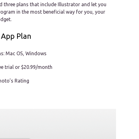
d three plans that include Illustrator and let you
rogram in the most beneficial way for you, your
dget.
e App Plan
ms: Mac OS, Windows
ree trial or $20.99/month
hoto’s Rating