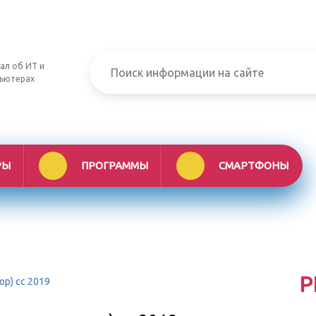
ал об ИТ и
ьютерах
РЫ
ПРОГРАММЫ
СМАРТФОНЫ
Р
ор) cc 2019