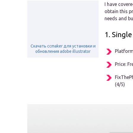
I have covere
obtain this p
needs and bu
1. Singl
Скачать ccmaker для установки и
Platfor
обновления adobe illustrator
Price: F
FixTheP
(4/5)