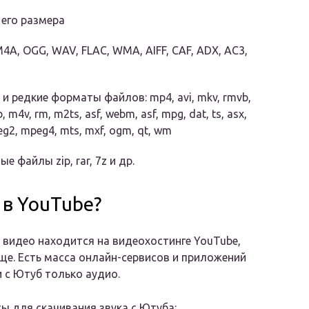
 его размера
A, OGG, WAV, FLAC, WMA, AIFF, CAF, ADX, AC3,
и редкие форматы файлов: mp4, avi, mkv, rmvb,
, m4v, rm, m2ts, asf, webm, asf, mpg, dat, ts, asx,
peg2, mpeg4, mts, mxf, ogm, qt, wm
файлы zip, rar, 7z и др.
 в YouTube?
 видео находится на видеохостинге YouTube,
ще. Есть масса онлайн-сервисов и приложений
и с Ютуб только аудио.
ы для скачивания звука с Ютуба: