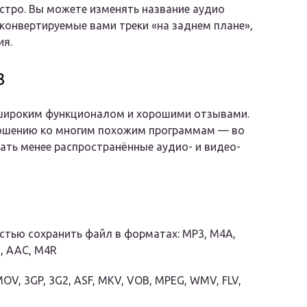
стро. Вы можете изменять название аудио
сконвертируемые вами треки «на заднем плане»,
ия.
3
 широким функционалом и хорошими отзывами.
ношению ко многим похожим программам — во
ать менее распространённые аудио- и видео-
стью сохранить файл в форматах: MP3, M4A,
3, AAC, M4R
V, 3GP, 3G2, ASF, MKV, VOB, MPEG, WMV, FLV,