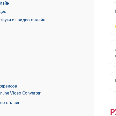
нлайн
део.
звука из видео онлайн
сервисов
line Video Converter
део онлайн
Р