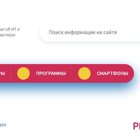
ал об ИТ и
ьютерах
РЫ
ПРОГРАММЫ
СМАРТФОНЫ
Р
део