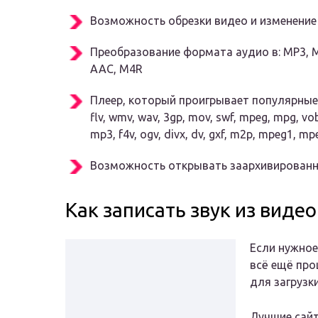
Возможность обрезки видео и изменение
Преобразование формата аудио в: MP3, M4
AAC, M4R
Плеер, который проигрывает популярные 
flv, wmv, wav, 3gp, mov, swf, mpeg, mpg, vob
mp3, f4v, ogv, divx, dv, gxf, m2p, mpeg1, m
Возможность открывать заархивированные 
Как записать звук из видео
Если нужное
всё ещё про
для загрузк
Лучшие сайт