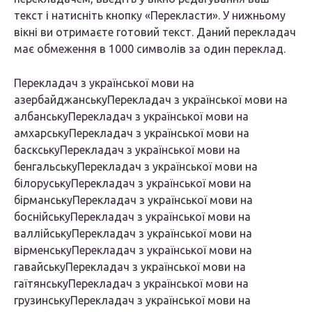
текст і натисніть кнопку «Перекласти». У нижньому
вікні ви отримаєте готовий текст. Даний перекладач
має обмеження в 1000 символів за один переклад.
Перекладач з української мови на
азербайджанськуПерекладач з української мови на
албанськуПерекладач з української мови на
амхарськуПерекладач з української мови на
баскськуПерекладач з української мови на
бенгальськуПерекладач з української мови на
білоруськуПерекладач з української мови на
бірманськуПерекладач з української мови на
боснійськуПерекладач з української мови на
валлійськуПерекладач з української мови на
вірменськуПерекладач з української мови на
гавайськуПерекладач з української мови на
гаїтянськуПерекладач з української мови на
грузинськуПерекладач з української мови на