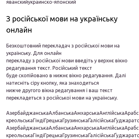
яванскийукраинско-японский
З російської мови на українську
онлайн
Безкоштовний перекладач з російської мови на
українську. Для онлайн
перекладу з російської мови введіть у верхнє вікно
редагування текст. Російський текст
буде скопійовано в нижнє вікно редагування. Далі
натисніть сіру кнопку, яка знаходиться
нижче другого вікна редагування і ваш текст
перекладеться з російської мови на українську.
АзербайджанськаАлбанськаАмхарськаАнглійськаАрабсь
креольськаГіндіГрецькаГрузинськаҐалісійськаҐуджа
АзербайджанськаАлбанськаАмхарськаАнглійськаАрабсь
креольськаГіндіГрецькаГрузинськаҐалісійськаҐуджа