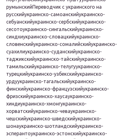
румынскийПереводчик с украинского на
русскийукраинско-самоанскийукраинско-
себуанскийукраинско-сербскийукраинско-
сесотоукраинско-сингальскийукраинско-
синдхиукраинско-словацкийукраинско-
словенскийукраинско-сомалийскийукраинско-
суахилиукраинско-суданскийукраинско-
таджикскийукраинско-тайскийукраинско-
тамильскийукраинско-телугуукраинско-
турецкийукраинско-узбекскийукраинско-
урдуукраинско-тагальскийукраинско-
финскийукраинско-французскийукраинско-
фризскийукраинско-хаусаукраинско-
хиндиукраинско-хмонгукраинско-
хорватскийукраинско-чеваукраинско-
чешскийукраинско-шведскийукраинско-
шонаукраинско-шотландскийукраинско-
эсперантоукраинско-эстонскийукраинско-