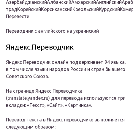
АзербайджанскийАлбанскийАмхарскийАнглийскийАраб
традКорейскийКорсиканскийКреольскийКурдскийКхм
Перевести
Переводчик с английского на украинский
Яндекс.Переводчик
Яндекс Переводчик онлайн поддерживает 94 языка,
в том числе языки народов России и стран бывшего
Советского Союза.
На странице Яндекс Переводчика
(translate.yandex.ru) для перевода используются три
вкладки: «Текст», «Сайт», «Картинка».
Перевод текста в Яндекс переводчике выполняется
следующим образом: