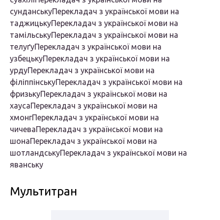
сунданськуПерекладач з української мови на
таджицькуПерекладач з української мови на
тамільськуПерекладач з української мови на
телуґуПерекладач з української мови на
узбецькуПерекладач з української мови на
урдуПерекладач з української мови на
філіппінськуПерекладач з української мови на
фризькуПерекладач з української мови на
хаусаПерекладач з української мови на
хмонгПерекладач з української мови на
чичеваПерекладач з української мови на
шонаПерекладач з української мови на
шотландськуПерекладач з української мови на
яванську
Мультитран