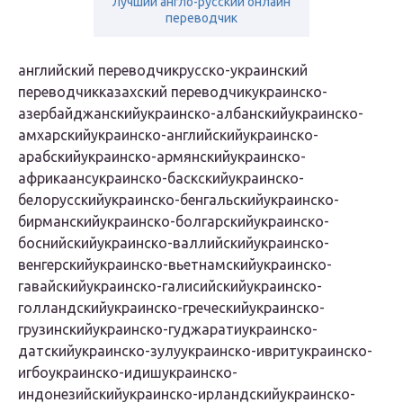
Лучший англо-русский онлайн
переводчик
английский переводчикрусско-украинский
переводчикказахский переводчикукраинско-
азербайджанскийукраинско-албанскийукраинско-
амхарскийукраинско-английскийукраинско-
арабскийукраинско-армянскийукраинско-
африкаансукраинско-баскскийукраинско-
белорусскийукраинско-бенгальскийукраинско-
бирманскийукраинско-болгарскийукраинско-
боснийскийукраинско-валлийскийукраинско-
венгерскийукраинско-вьетнамскийукраинско-
гавайскийукраинско-галисийскийукраинско-
голландскийукраинско-греческийукраинско-
грузинскийукраинско-гуджаратиукраинско-
датскийукраинско-зулуукраинско-ивритукраинско-
игбоукраинско-идишукраинско-
индонезийскийукраинско-ирландскийукраинско-