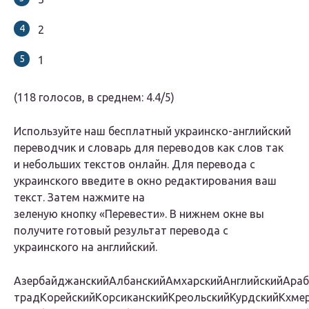
2
1
(118 голосов, в среднем: 4.4/5)
Используйте наш бесплатный украинско-английский
переводчик и словарь для переводов как слов так
и небольших текстов онлайн. Для перевода с
украинского введите в окно редактирования ваш
текст. Затем нажмите на
зеленую кнопку «Перевести». В нижнем окне вы
получите готовый результат перевода с
украинского на английский.
АзербайджанскийАлбанскийАмхарскийАнглийскийАраб
традКорейскийКорсиканскийКреольскийКурдскийКхм