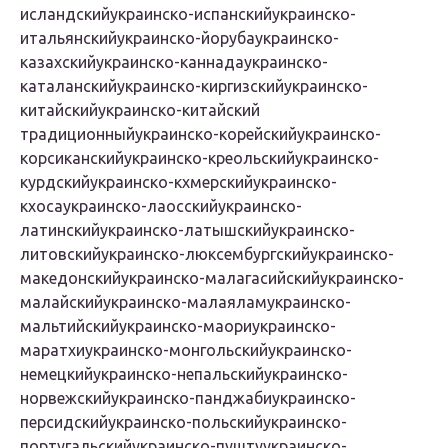
исландскийукраинско-испанскийукраинско-
итальянскийукраинско-йорубаукраинско-
казахскийукраинско-каннадаукраинско-
каталанскийукраинско-киргизскийукраинско-
китайскийукраинско-китайский
традиционныйукраинско-корейскийукраинско-
корсиканскийукраинско-креольскийукраинско-
курдскийукраинско-кхмерскийукраинско-
кхосаукраинско-лаосскийукраинско-
латинскийукраинско-латышскийукраинско-
литовскийукраинско-люксембургскийукраинско-
македонскийукраинско-малагасийскийукраинско-
малайскийукраинско-малаяламукраинско-
мальтийскийукраинско-маориукраинско-
маратхиукраинско-монгольскийукраинско-
немецкийукраинско-непальскийукраинско-
норвежскийукраинско-панджабиукраинско-
персидскийукраинско-польскийукраинско-
португальскийукраинско-пуштуукраинско-