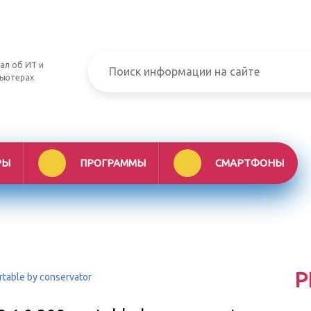
ал об ИТ и
ьютерах
РЫ
ПРОГРАММЫ
СМАРТФОНЫ
Р
rtable by conservator