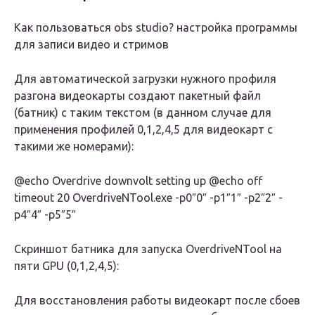
Как пользоваться obs studio? настройка программы
для записи видео и стримов
Для автоматической загрузки нужного профиля
разгона видеокарты создают пакетный файл
(батник) с таким текстом (в данном случае для
применения профилей 0,1,2,4,5 для видеокарт с
такими же номерами):
@echo Overdrive downvolt setting up @echo off
timeout 20 OverdriveNTool.exe -p0″0″ -p1″1″ -p2″2″ -
p4″4″ -p5″5″
Скриншот батника для запуска OverdriveNTool на
пяти GPU (0,1,2,4,5):
Для восстановления работы видеокарт после сбоев