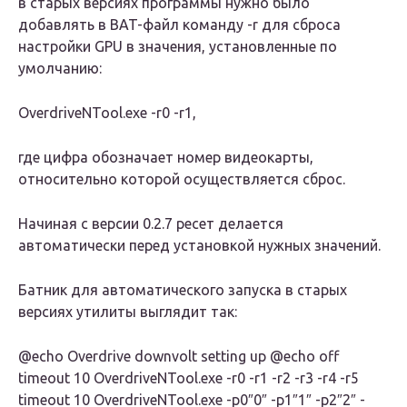
в старых версиях программы нужно было
добавлять в BAT-файл команду -r для сброса
настройки GPU в значения, установленные по
умолчанию:
OverdriveNTool.exe -r0 -r1,
где цифра обозначает номер видеокарты,
относительно которой осуществляется сброс.
Начиная с версии 0.2.7 ресет делается
автоматически перед установкой нужных значений.
Батник для автоматического запуска в старых
версиях утилиты выглядит так:
@echo Overdrive downvolt setting up @echo off
timeout 10 OverdriveNTool.exe -r0 -r1 -r2 -r3 -r4 -r5
timeout 10 OverdriveNTool.exe -p0″0″ -p1″1″ -p2″2″ -