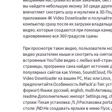
выбранные настройки ко всем закачкам, быст
вы найдете небольшую иконку 3d среди други
впечатляет смотреть шоу и мультики в 3D.·П
приложения 4K Video Downloader и получайте
компьютер сразу после их загрузки владельц
видео, которые создаются при помощи камер
одновременно все 360 градусов сцены
При просмотре таких видео, пользователи мо
видео указателем мыши и смотреть на снятое 
встроенные YouTube видео с любых вэб-стран
страницы, программа сама найдет источник дл
популярных сайтов как Vimeo, SoundCloud, Flic
Video Downloader на вашем PC, Mac или Linux
предпочитайте.Особенность RePack’a:·Тип: уст
формат)·Языки: русский, english, multi·Активац
readme·Дополнительно: импорт Settings.reg
строки:·Тихая установка: /S /I·Распаковка port
столе: /ND·Не создавать ярлыки в меню Пуск