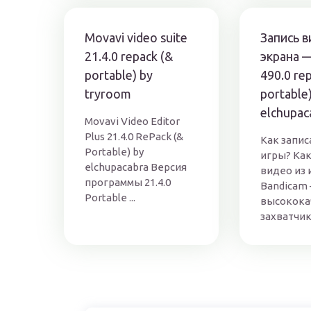
Movavi video suite
Запись в
21.4.0 repack (&
экрана 
portable) by
490.0 re
tryroom
portable
elchupac
Movavi Video Editor
Plus 21.4.0 RePack (&
Как запис
Portable) by
игры? Как
elchupacabra Версия
видео из 
программы 21.4.0
Bandicam
Portable ...
высокока
захватчик.