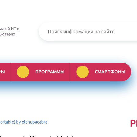
ал об ИТ и
ьютерах
РЫ
ПРОГРАММЫ
СМАРТФОНЫ
Р
ortable) by elchupacabra