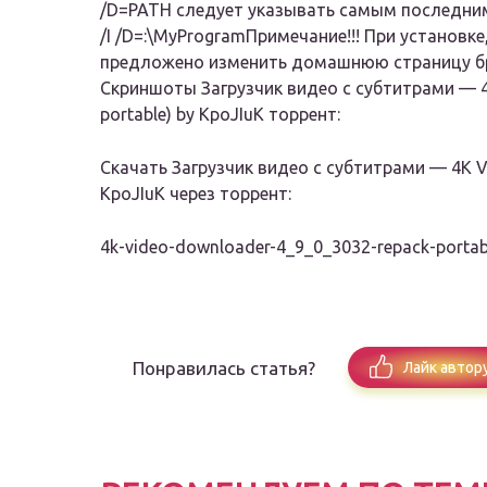
/D=PATH следует указывать самым последнимНа
/I /D=:\MyProgramПримечание!!! При установк
предложено изменить домашнюю страницу брау
Скриншоты Загрузчик видео с субтитрами — 4K
portable) by KpoJIuK торрент:
Скачать Загрузчик видео с субтитрами — 4K Vid
KpoJIuK через торрент:
4k-video-downloader-4_9_0_3032-repack-portable
Понравилась статья?
Лайк автор