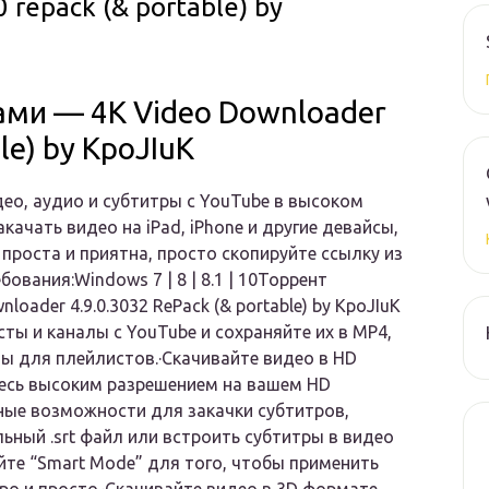
 repack (& portable) by
ами — 4K Video Downloader
le) by KpoJIuK
део, аудио и субтитры с YouTube в высоком
качать видео на iPad, iPhone и другие девайсы,
проста и приятна, просто скопируйте ссылку из
ования:Windows 7 | 8 | 8.1 | 10Торрент
oader 4.9.0.3032 RePack (& portable) by KpoJIuK
ты и каналы с YouTube и сохраняйте их в MP4,
лы для плейлистов.·Скачивайте видео в HD
тесь высоким разрешением на вашем HD
нные возможности для закачки субтитров,
ьный .srt файл или встроить субтитры в видео
те “Smart Mode” для того, чтобы применить