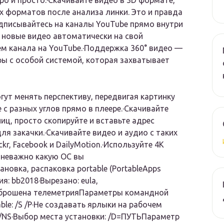
ро и просто.·Скачивайте видео в 3D формате,
х форматов после анализа линки. Это и правда
одписывайтесь на каналы YouTube прямо внутри
 новые видео автоматически на свой
ем канала на YouTube.·Поддержка 360° видео —
ы с особой системой, которая захватывает
гут менять перспективу, передвигая картинку
с разных углов прямо в плеере.·Скачивайте
иц, просто скопируйте и вставьте адрес
я закачки.·Скачивайте видео и аудио с таких
kr, Facebook и DailyMotion.·Используйте 4K
, неважно какую ОС вы
ановка, распаковка portable (PortableApps
ия: bb2018·Вырезано: eula,
, сброшена телеметрияПараметры командной
able: /S /P·Не создавать ярлыки на рабочем
: /NS·Выбор места установки: /D=ПУТЬПараметр