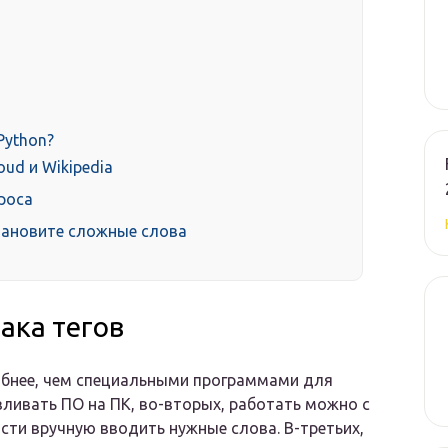
Python?
ud и Wikipedia
проса
становите сложные слова
ака тегов
обнее, чем специальными программами для
вливать ПО на ПК, во-вторых, работать можно с
сти вручную вводить нужные слова. В-третьих,