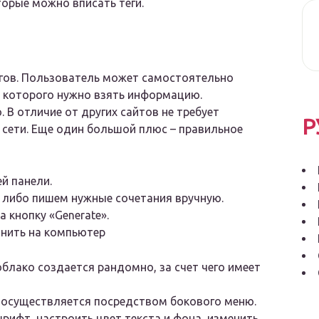
торые можно вписать теги.
егов. Пользователь может самостоятельно
 с которого нужно взять информацию.
 В отличие от других сайтов не требует
Р
 сети. Еще один большой плюс – правильное
ей панели.
а либо пишем нужные сочетания вручную.
 кнопку «Generate».
анить на компьютер
облако создается рандомно, за счет чего имеет
 осуществляется посредством бокового меню.
ифт, настроить цвет текста и фона, изменить