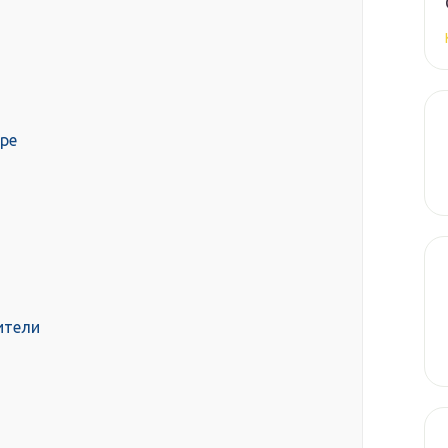
оре
ители